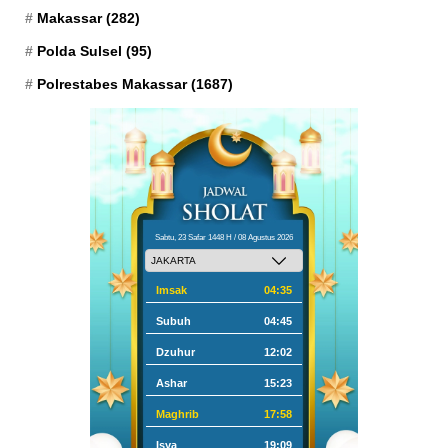
Makassar
(282)
Polda Sulsel
(95)
Polrestabes Makassar
(1687)
Sabtu, 23 Safar 1448 H / 08 Agustus 2026
Imsak
04:35
Subuh
04:45
Dzuhur
12:02
Ashar
15:23
Maghrib
17:58
Isya
19:09