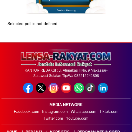
Sumber: Kemenag
Selected poll is not defined.
KANTOR REDAKSI : Jl. Almarkas II No. 9 Makassar-
Sulawesi Selatan Tlp/Wa 082215241808
MEDIA NETWORK
Facebook.com
Instagram.com
Whatsapp.com
Tiktok.com
Twitter.com
Youtube.com
HOME
REDAKSI
KODE ETIK
PEDOMAN MEDIA SIBER