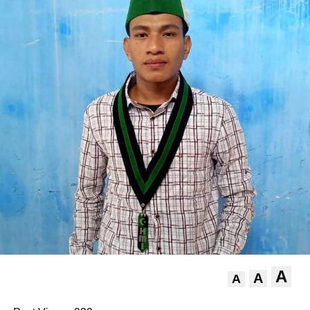
A
A
A