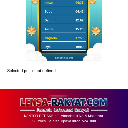
Imsak
04:35
Subuh
04:45
Dzuhur
12:02
Ashar
15:23
Maghrib
17:58
Isya
19:09
Sumber: Kemenag
Selected poll is not defined.
KANTOR REDAKSI : Jl. Almarkas II No. 9 Makassar-
Sulawesi Selatan Tlp/Wa 082215241808