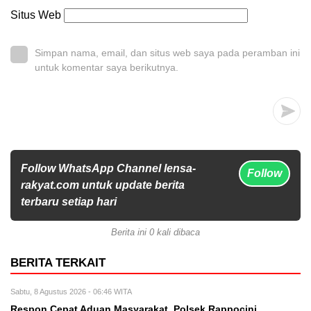
Situs Web
Simpan nama, email, dan situs web saya pada peramban ini
untuk komentar saya berikutnya.
Follow WhatsApp Channel lensa-
Follow
rakyat.com untuk update berita
terbaru setiap hari
Berita ini 0 kali dibaca
BERITA TERKAIT
Sabtu, 8 Agustus 2026 - 06:46 WITA
Respon Cepat Aduan Masyarakat, Polsek Rappocini