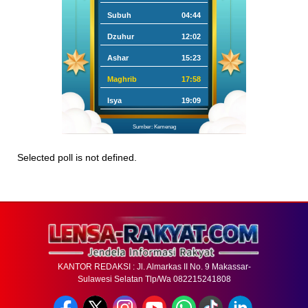
Subuh
04:44
Dzuhur
12:02
Ashar
15:23
Maghrib
17:58
Isya
19:09
Sumber: Kemenag
Selected poll is not defined.
KANTOR REDAKSI : Jl. Almarkas II No. 9 Makassar-
Sulawesi Selatan Tlp/Wa 082215241808