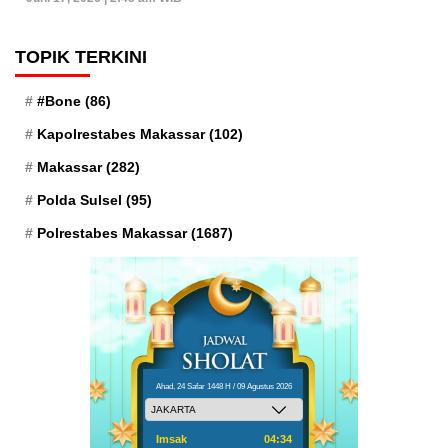
TOPIK TERKINI
#Bone
(86)
Kapolrestabes Makassar
(102)
Makassar
(282)
Polda Sulsel
(95)
Polrestabes Makassar
(1687)
Ahad, 24 Safar 1448 H / 09 Agustus 2026
Imsak
04:34