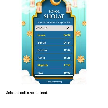
Ahad, 24 Safar 1448 H / 09 Agustus 2026
Imsak
04:34
Subuh
04:44
Dzuhur
12:02
Ashar
15:23
Maghrib
17:58
Isya
19:09
Sumber: Kemenag
Selected poll is not defined.