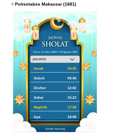
Polrestabes Makassar
(1681)
Kamis, 21 Safar 1448 H / 06 Agustus 2026
Imsak
04:35
Subuh
04:45
Dzuhur
12:02
Ashar
15:23
Maghrib
17:58
Isya
19:09
Sumber: Kemenag