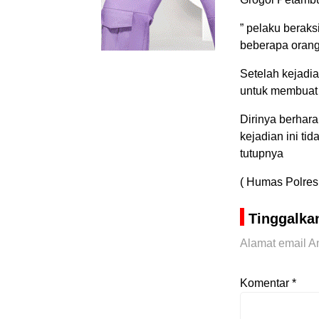
” pelaku beraksi
beberapa orang
Setelah kejadia
untuk membuat 
Dirinya berhar
kejadian ini ti
tutupnya
( Humas Polres 
Tinggalka
Alamat email An
Komentar
*