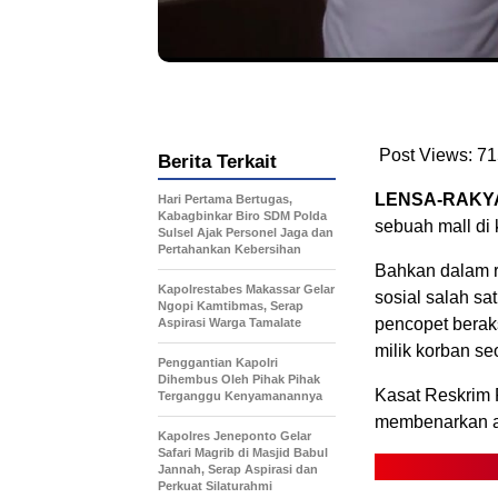
Post Views:
71
Berita Terkait
LENSA-RAKYA
Hari Pertama Bertugas,
Kabagbinkar Biro SDM Polda
sebuah mall di
Sulsel Ajak Personel Jaga dan
Pertahankan Kebersihan
Bahkan dalam r
Kapolrestabes Makassar Gelar
sosial salah sa
Ngopi Kamtibmas, Serap
pencopet beraks
Aspirasi Warga Tamalate
milik korban se
Penggantian Kapolri
Dihembus Oleh Pihak Pihak
Kasat Reskrim 
Terganggu Kenyamanannya
membenarkan a
Kapolres Jeneponto Gelar
Safari Magrib di Masjid Babul
Jannah, Serap Aspirasi dan
Perkuat Silaturahmi