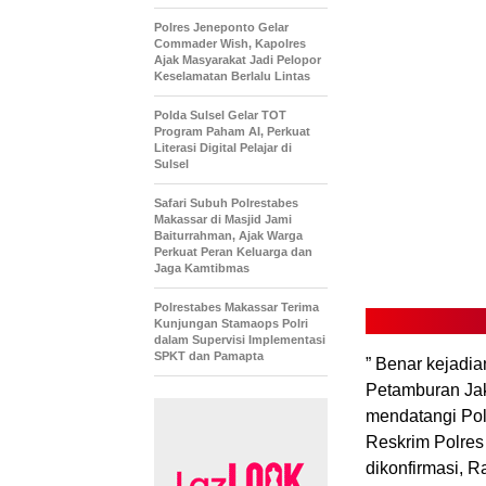
Polres Jeneponto Gelar
Commader Wish, Kapolres
Ajak Masyarakat Jadi Pelopor
Keselamatan Berlalu Lintas
Polda Sulsel Gelar TOT
Program Paham AI, Perkuat
Literasi Digital Pelajar di
Sulsel
Safari Subuh Polrestabes
Makassar di Masjid Jami
Baiturrahman, Ajak Warga
Perkuat Peran Keluarga dan
Jaga Kamtibmas
Polrestabes Makassar Terima
Kunjungan Stamaops Polri
dalam Supervisi Implementasi
SPKT dan Pamapta
” Benar kejadia
Petamburan Jak
mendatangi Polr
Reskrim Polres
dikonfirmasi, R