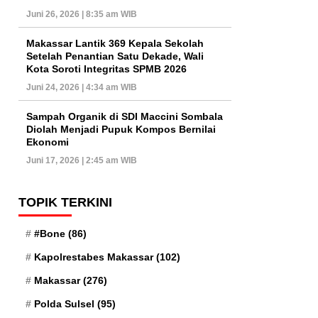
Juni 26, 2026 | 8:35 am WIB
Makassar Lantik 369 Kepala Sekolah
Setelah Penantian Satu Dekade, Wali
Kota Soroti Integritas SPMB 2026
Juni 24, 2026 | 4:34 am WIB
Sampah Organik di SDI Maccini Sombala
Diolah Menjadi Pupuk Kompos Bernilai
Ekonomi
Juni 17, 2026 | 2:45 am WIB
TOPIK TERKINI
#Bone
(86)
Kapolrestabes Makassar
(102)
Makassar
(276)
Polda Sulsel
(95)