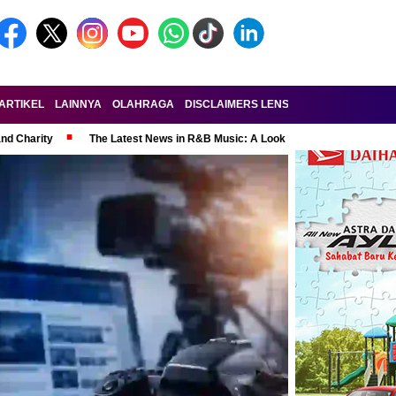
ARTIKEL
LAINNYA
OLAHRAGA
DISCLAIMERS LENSA-RAKYAT.COM
KE
and Charity
The Latest News in R&B Music: A Look at Super Bowl Perform