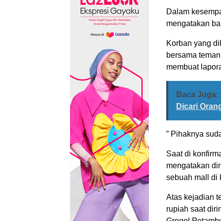
Dalam kesempat
mengatakan bah
Korban yang di
bersama teman 
membuat lapora
Baca Juga:
Dicari Oran
” Pihaknya sud
Saat di konfir
mengatakan dir
sebuah mall di
Atas kejadian t
rupiah saat dir
Grogol Petambu