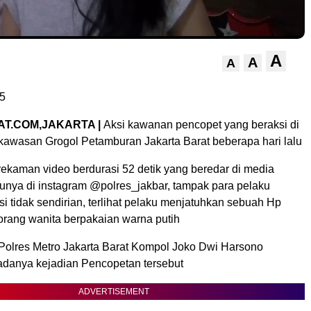
A
A
A
5
T.COM,JAKARTA |
Aksi kawanan pencopet yang beraksi di
 kawasan Grogol Petamburan Jakarta Barat beberapa hari lalu
ekaman video berdurasi 52 detik yang beredar di media
tunya di instagram @polres_jakbar, tampak para pelaku
i tidak sendirian, terlihat pelaku menjatuhkan sebuah Hp
orang wanita berpakaian warna putih
Polres Metro Jakarta Barat Kompol Joko Dwi Harsono
danya kejadian Pencopetan tersebut
ADVERTISEMENT