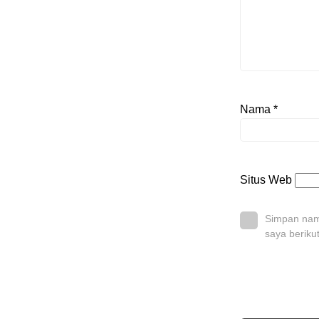
Nama
*
Situs Web
Simpan nama
saya beriku