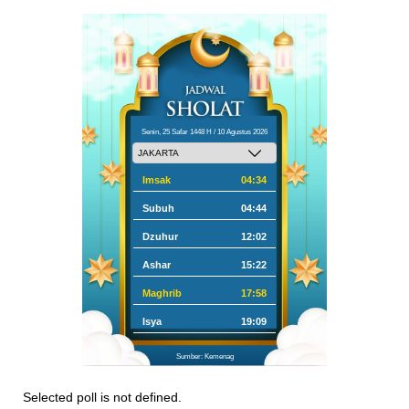
Senin, 25 Safar 1448 H / 10 Agustus 2026
Imsak
04:34
Subuh
04:44
Dzuhur
12:02
Ashar
15:22
Maghrib
17:58
Isya
19:09
Sumber: Kemenag
Selected poll is not defined.