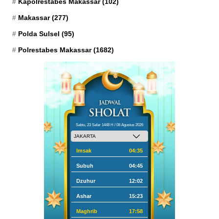
Kapolrestabes Makassar
(102)
Makassar
(277)
Polda Sulsel
(95)
Polrestabes Makassar
(1682)
Sabtu, 23 Safar 1448 H / 08 Agustus 2026
Imsak
04:35
Subuh
04:45
Dzuhur
12:02
Ashar
15:23
Maghrib
17:58