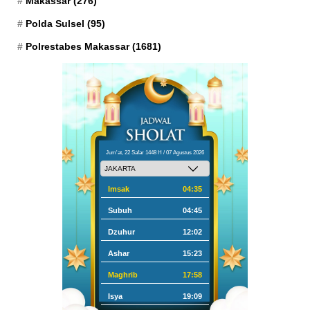
Makassar
(276)
Polda Sulsel
(95)
Polrestabes Makassar
(1681)
Jum'at, 22 Safar 1448 H / 07 Agustus 2026
Imsak
04:35
Subuh
04:45
Dzuhur
12:02
Ashar
15:23
Maghrib
17:58
Isya
19:09