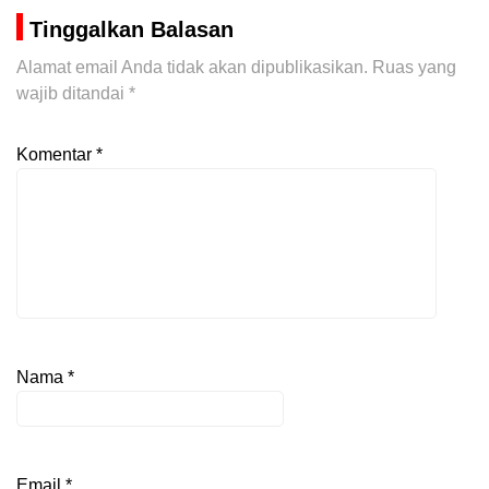
Tinggalkan Balasan
Alamat email Anda tidak akan dipublikasikan.
Ruas yang
wajib ditandai
*
Komentar
*
Nama
*
Email
*