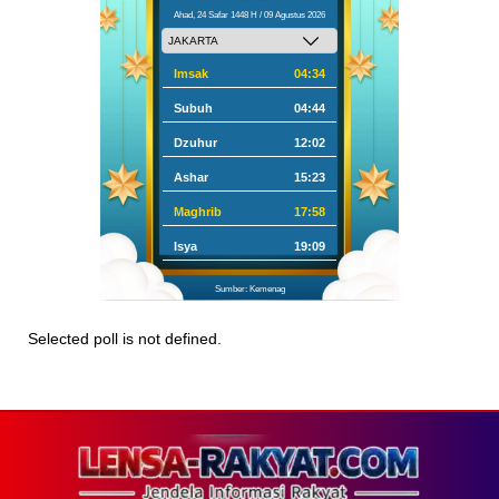
Ahad, 24 Safar 1448 H / 09 Agustus 2026
Imsak
04:34
Subuh
04:44
Dzuhur
12:02
Ashar
15:23
Maghrib
17:58
Isya
19:09
Sumber: Kemenag
Selected poll is not defined.