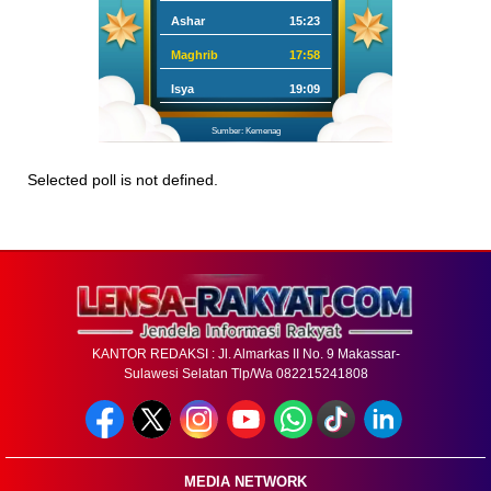
Ashar
15:23
Maghrib
17:58
Isya
19:09
Sumber: Kemenag
Selected poll is not defined.
KANTOR REDAKSI : Jl. Almarkas II No. 9 Makassar-
Sulawesi Selatan Tlp/Wa 082215241808
MEDIA NETWORK