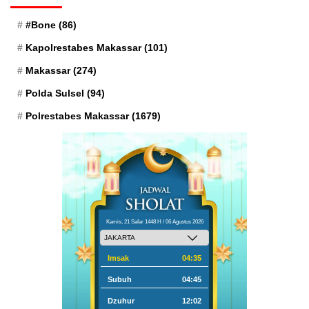
#Bone
(86)
Kapolrestabes Makassar
(101)
Makassar
(274)
Polda Sulsel
(94)
Polrestabes Makassar
(1679)
Kamis, 21 Safar 1448 H / 06 Agustus 2026
Imsak
04:35
Subuh
04:45
Dzuhur
12:02