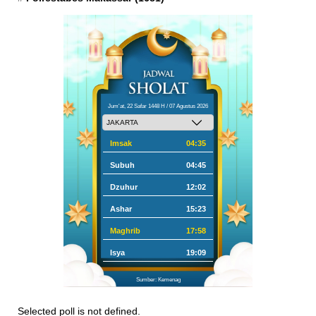
Jum'at, 22 Safar 1448 H / 07 Agustus 2026
Imsak
04:35
Subuh
04:45
Dzuhur
12:02
Ashar
15:23
Maghrib
17:58
Isya
19:09
Sumber: Kemenag
Selected poll is not defined.