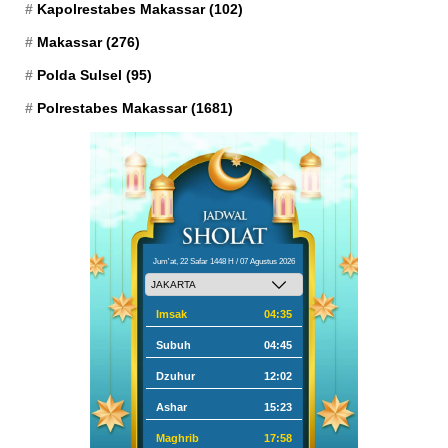
Kapolrestabes Makassar
(102)
Makassar
(276)
Polda Sulsel
(95)
Polrestabes Makassar
(1681)
Jum'at, 22 Safar 1448 H / 07 Agustus 2026
Imsak
04:35
Subuh
04:45
Dzuhur
12:02
Ashar
15:23
Maghrib
17:58