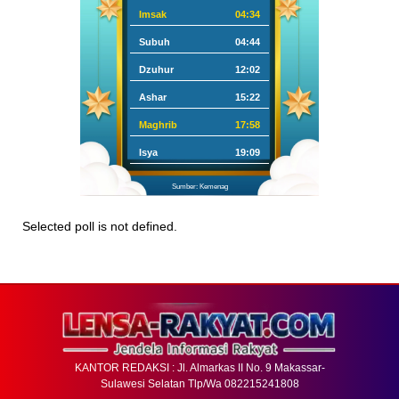
Imsak
04:34
Subuh
04:44
Dzuhur
12:02
Ashar
15:22
Maghrib
17:58
Isya
19:09
Sumber: Kemenag
Selected poll is not defined.
KANTOR REDAKSI : Jl. Almarkas II No. 9 Makassar-
Sulawesi Selatan Tlp/Wa 082215241808