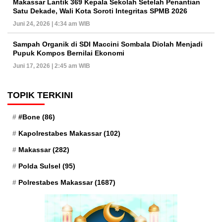
Makassar Lantik 369 Kepala Sekolah Setelah Penantian
Satu Dekade, Wali Kota Soroti Integritas SPMB 2026
Juni 24, 2026 | 4:34 am WIB
Sampah Organik di SDI Maccini Sombala Diolah Menjadi
Pupuk Kompos Bernilai Ekonomi
Juni 17, 2026 | 2:45 am WIB
TOPIK TERKINI
#Bone
(86)
Kapolrestabes Makassar
(102)
Makassar
(282)
Polda Sulsel
(95)
Polrestabes Makassar
(1687)