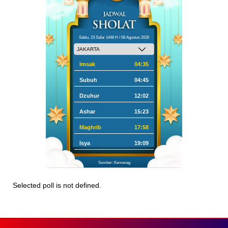
Sabtu, 23 Safar 1448 H / 08 Agustus 2026
Imsak
04:35
Subuh
04:45
Dzuhur
12:02
Ashar
15:23
Maghrib
17:58
Isya
19:09
Sumber: Kemenag
Selected poll is not defined.