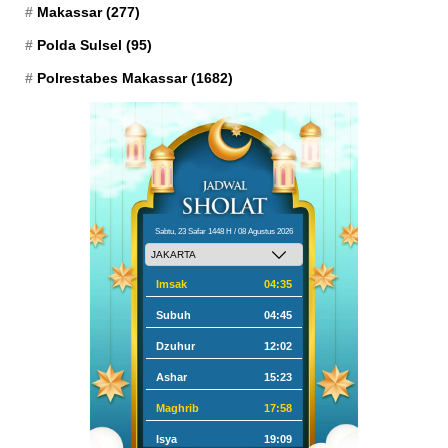
Makassar
(277)
Polda Sulsel
(95)
Polrestabes Makassar
(1682)
Sabtu, 23 Safar 1448 H / 08 Agustus 2026
Imsak
04:35
Subuh
04:45
Dzuhur
12:02
Ashar
15:23
Maghrib
17:58
Isya
19:09