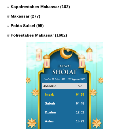
Kapolrestabes Makassar
(102)
Makassar
(277)
Polda Sulsel
(95)
Polrestabes Makassar
(1682)
Jum'at, 22 Safar 1448 H / 07 Agustus 2026
Imsak
04:35
Subuh
04:45
Dzuhur
12:02
Ashar
15:23