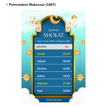
Polrestabes Makassar
(1687)
Ahad, 24 Safar 1448 H / 09 Agustus 2026
Imsak
04:34
Subuh
04:44
Dzuhur
12:02
Ashar
15:23
Maghrib
17:58
Isya
19:09
Sumber: Kemenag