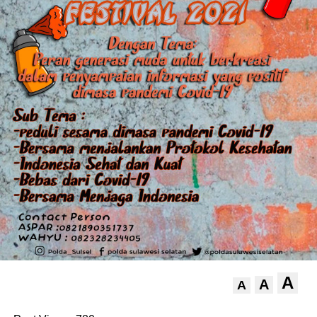
A
A
A