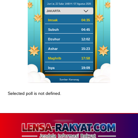
Jum'at, 22 Safar 1448 H / 07 Agustus 2026
Imsak
04:35
Subuh
04:45
Dzuhur
12:02
Ashar
15:23
Maghrib
17:58
Isya
19:09
Sumber: Kemenag
Selected poll is not defined.