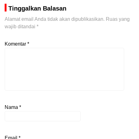
Tinggalkan Balasan
Alamat email Anda tidak akan dipublikasikan.
Ruas yang
wajib ditandai
*
Komentar
*
Nama
*
Email
*