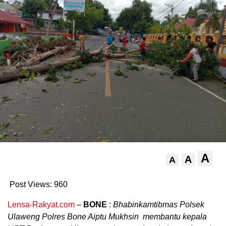
A
A
A
Post Views:
960
Lensa-Rakyat.com
–
BONE
:
Bhabinkamtibmas Polsek
Ulaweng Polres Bone Aiptu Mukhsin membantu kepala