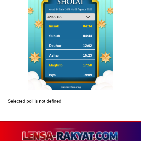
Ahad, 24 Safar 1448 H / 09 Agustus 2026
Imsak
04:34
Subuh
04:44
Dzuhur
12:02
Ashar
15:23
Maghrib
17:58
Isya
19:09
Sumber: Kemenag
Selected poll is not defined.