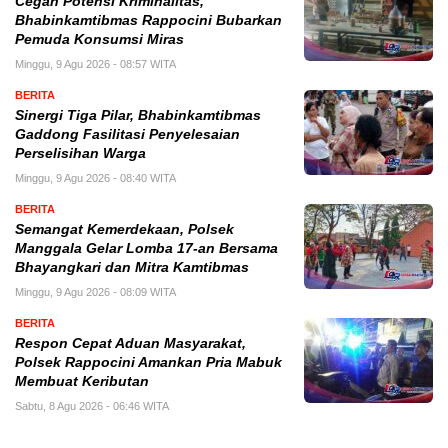
Cegah Potensi Kriminalitas,
Bhabinkamtibmas Rappocini Bubarkan
Pemuda Konsumsi Miras
Minggu, 9 Agu 2026 - 08:57 WITA
BERITA
Sinergi Tiga Pilar, Bhabinkamtibmas
Gaddong Fasilitasi Penyelesaian
Perselisihan Warga
Minggu, 9 Agu 2026 - 08:40 WITA
BERITA
Semangat Kemerdekaan, Polsek
Manggala Gelar Lomba 17-an Bersama
Bhayangkari dan Mitra Kamtibmas
Minggu, 9 Agu 2026 - 08:09 WITA
BERITA
Respon Cepat Aduan Masyarakat,
Polsek Rappocini Amankan Pria Mabuk
Membuat Keributan
Sabtu, 8 Agu 2026 - 06:46 WITA