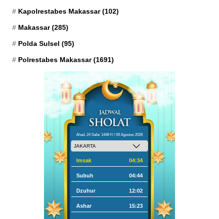
Kapolrestabes Makassar
(102)
Makassar
(285)
Polda Sulsel
(95)
Polrestabes Makassar
(1691)
Ahad, 24 Safar 1448 H / 09 Agustus 2026
Imsak
04:34
Subuh
04:44
Dzuhur
12:02
Ashar
15:23