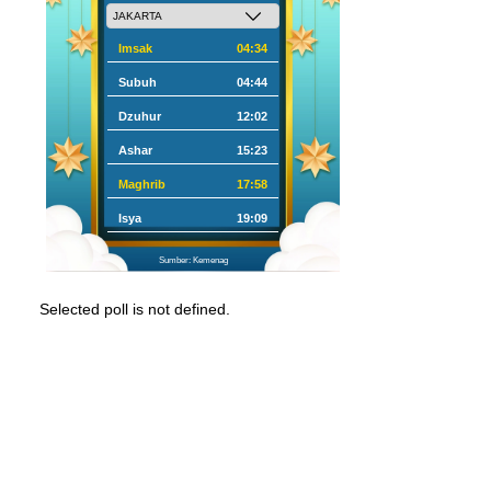
Imsak
04:34
Subuh
04:44
Dzuhur
12:02
Ashar
15:23
Maghrib
17:58
Isya
19:09
Sumber: Kemenag
Selected poll is not defined.