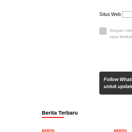
Situs Web
Simpan nama
saya beriku
Follow What
untuk update
Berita Terbaru
BERITA
BERITA