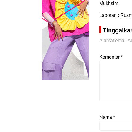
Mukhsim
Laporan : Rus
Tinggalka
Alamat email An
Komentar
*
Nama
*