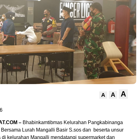
A
A
A
6
AT.COM –
Bhabinkamtibmas Kelurahan Pangkabinanga
Bersama Lurah Mangalli Basir S.sos dan beserta unsur
a di kelurahan Mangalli mendatangi supermarket dan