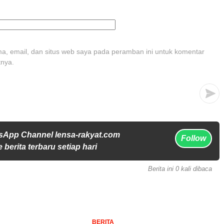
, email, dan situs web saya pada peramban ini untuk komentar
tnya.
sApp Channel lensa-rakyat.com
Follow
 berita terbaru setiap hari
Berita ini 0 kali dibaca
BERITA