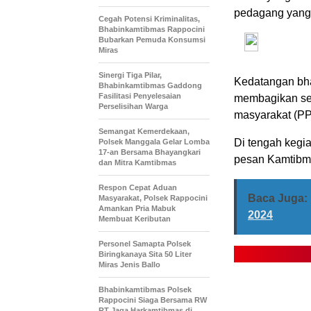
pedagang yang a
Cegah Potensi Kriminalitas,
Bhabinkamtibmas Rappocini
Bubarkan Pemuda Konsumsi
Miras
Sinergi Tiga Pilar,
Kedatangan bha
Bhabinkamtibmas Gaddong
Fasilitasi Penyelesaian
membagikan se
Perselisihan Warga
masyarakat (P
Semangat Kemerdekaan,
Di tengah kegi
Polsek Manggala Gelar Lomba
17-an Bersama Bhayangkari
pesan Kamtibma
dan Mitra Kamtibmas
Respon Cepat Aduan
Baca Juga:
Masyarakat, Polsek Rappocini
Amankan Pria Mabuk
2024
Membuat Keributan
Personel Samapta Polsek
Biringkanaya Sita 50 Liter
Miras Jenis Ballo
Bhabinkamtibmas Polsek
Rappocini Siaga Bersama RW
RT Jaga Harkamtibmas di