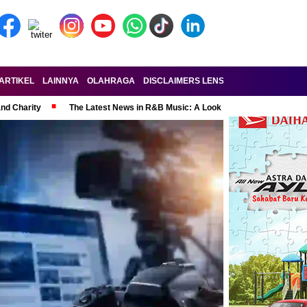
ARTIKEL
LAINNYA
OLAHRAGA
DISCLAIMERS LENSA-RAKYAT.COM
KE
and Charity
The Latest News in R&B Music: A Look at Super Bowl Perform