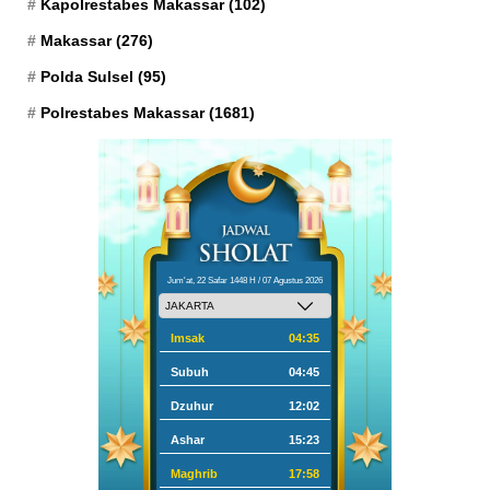
Kapolrestabes Makassar
(102)
Makassar
(276)
Polda Sulsel
(95)
Polrestabes Makassar
(1681)
Jum'at, 22 Safar 1448 H / 07 Agustus 2026
Imsak
04:35
Subuh
04:45
Dzuhur
12:02
Ashar
15:23
Maghrib
17:58