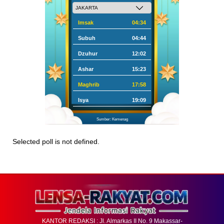
Imsak
04:34
Subuh
04:44
Dzuhur
12:02
Ashar
15:23
Maghrib
17:58
Isya
19:09
Sumber: Kemenag
Selected poll is not defined.
KANTOR REDAKSI : Jl. Almarkas II No. 9 Makassar-