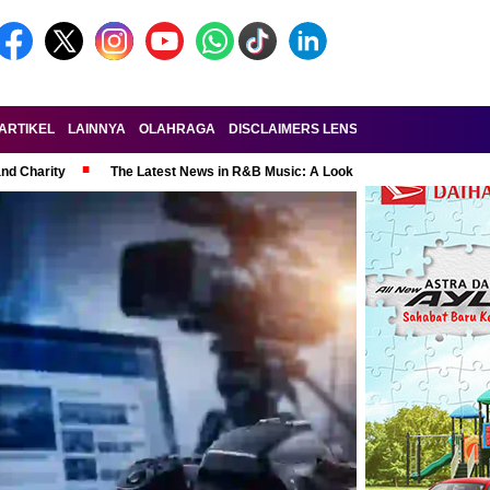
ARTIKEL
LAINNYA
OLAHRAGA
DISCLAIMERS LENSA-RAKYAT.COM
KE
and Charity
The Latest News in R&B Music: A Look at Super Bowl Perform