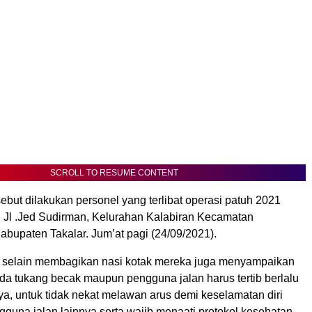
SCROLL TO RESUME CONTENT
rsebut dilakukan personel yang terlibat operasi patuh 2021
i Jl .Jed Sudirman, Kelurahan Kalabiran Kecamatan
abupaten Takalar. Jum’at pagi (24/09/2021).
, selain membagikan nasi kotak mereka juga menyampaikan
a tukang becak maupun pengguna jalan harus tertib berlalu
raya, untuk tidak nekat melawan arus demi keselamatan diri
gguna jalan lainnya serta wajib menaati protokol kesehatan