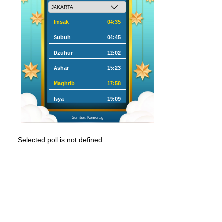
Imsak
04:35
Subuh
04:45
Dzuhur
12:02
Ashar
15:23
Maghrib
17:58
Isya
19:09
Sumber: Kemenag
Selected poll is not defined.