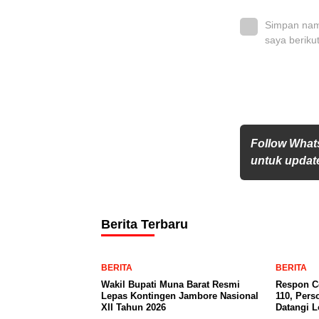
Simpan nama
saya beriku
Follow What
untuk update
Berita Terbaru
BERITA
BERITA
Wakil Bupati Muna Barat Resmi
Respon Ce
Lepas Kontingen Jambore Nasional
110, Pers
XII Tahun 2026
Datangi 