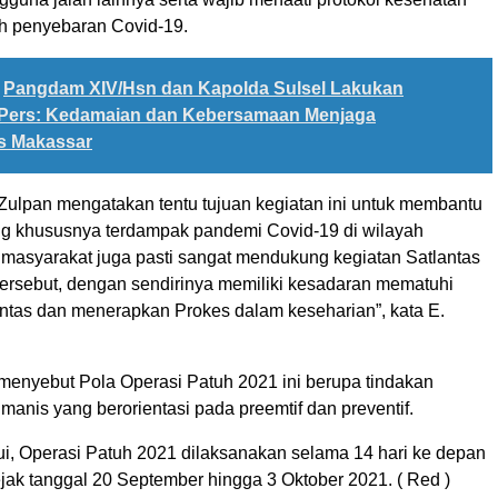
h penyebaran Covid-19.
Pangdam XIV/Hsn dan Kapolda Sulsel Lakukan
 Pers: Kedamaian dan Kebersamaan Menjaga
as Makassar
 Zulpan mengatakan tentu tujuan kegiatan ini untuk membantu
g khususnya terdampak pandemi Covid-19 di wilayah
 masyarakat juga pasti sangat mendukung kegiatan Satlantas
 tersebut, dengan sendirinya memiliki kesadaran mematuhi
lintas dan menerapkan Prokes dalam keseharian”, kata E.
 menyebut Pola Operasi Patuh 2021 ini berupa tindakan
manis yang berorientasi pada preemtif dan preventif.
hui, Operasi Patuh 2021 dilaksanakan selama 14 hari ke depan
jak tanggal 20 September hingga 3 Oktober 2021. ( Red )