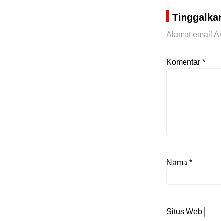
Tinggalka
Alamat email An
Komentar
*
Nama
*
Situs Web