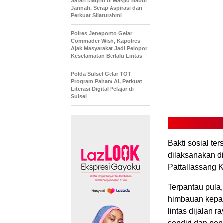
Safari Magrib di Masjid Babul
Jannah, Serap Aspirasi dan
Perkuat Silaturahmi
Polres Jeneponto Gelar
Commader Wish, Kapolres
Ajak Masyarakat Jadi Pelopor
Keselamatan Berlalu Lintas
Polda Sulsel Gelar TOT
Program Paham AI, Perkuat
Literasi Digital Pelajar di
Sulsel
Bakti sosial te
dilaksanakan d
Pattallassang K
Terpantau pula
himbauan kepad
lintas dijalan 
sendiri dan pen