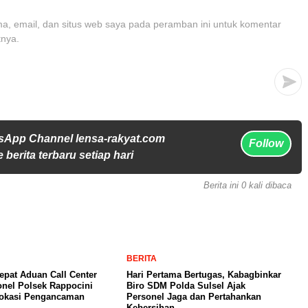
, email, dan situs web saya pada peramban ini untuk komentar
tnya.
sApp Channel lensa-rakyat.com
Follow
 berita terbaru setiap hari
Berita ini 0 kali dibaca
BERITA
pat Aduan Call Center
Hari Pertama Bertugas, Kabagbinkar
onel Polsek Rappocini
Biro SDM Polda Sulsel Ajak
Lokasi Pengancaman
Personel Jaga dan Pertahankan
Kebersihan