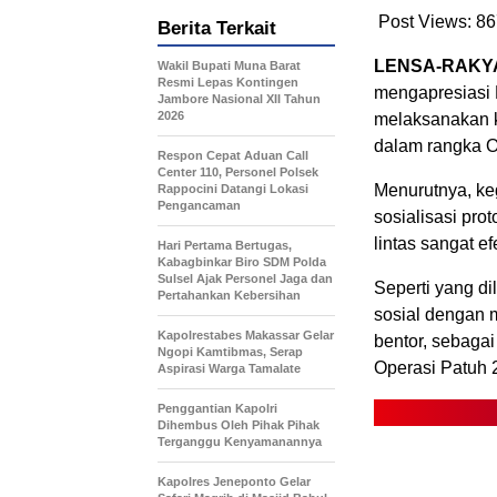
Post Views:
86
Berita Terkait
LENSA-RAKY
Wakil Bupati Muna Barat
Resmi Lepas Kontingen
mengapresiasi 
Jambore Nasional XII Tahun
2026
melaksanakan 
dalam rangka O
Respon Cepat Aduan Call
Center 110, Personel Polsek
Menurutnya, k
Rappocini Datangi Lokasi
Pengancaman
sosialisasi pro
lintas sangat e
Hari Pertama Bertugas,
Kabagbinkar Biro SDM Polda
Sulsel Ajak Personel Jaga dan
Seperti yang di
Pertahankan Kebersihan
sosial dengan 
Kapolrestabes Makassar Gelar
bentor, sebaga
Ngopi Kamtibmas, Serap
Operasi Patuh 
Aspirasi Warga Tamalate
Penggantian Kapolri
Dihembus Oleh Pihak Pihak
Terganggu Kenyamanannya
Kapolres Jeneponto Gelar