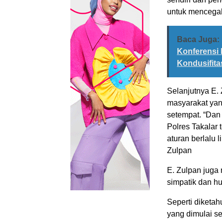
untuk mencega
Baca Juga:
Konferensi
Kondusifit
Selanjutnya E.
masyarakat yan
setempat. “Dan
Polres Takalar
aturan berlalu 
Zulpan
E. Zulpan juga
simpatik dan hu
Seperti diketa
yang dimulai se