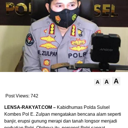
A
A
A
Post Views:
742
LENSA-RAKYAT.COM –
Kabidhumas Polda Sulsel
Kombes Pol E. Zulpan mengatakan bencana alam seperti
banjir, erupsi gunung merapi dan tanah longsor menjadi
perhatian Polri. Olehnya itu, personel Polri sangat