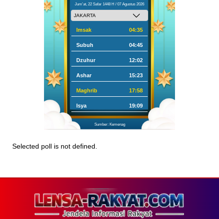
Jum'at, 22 Safar 1448 H / 07 Agustus 2026
Imsak
04:35
Subuh
04:45
Dzuhur
12:02
Ashar
15:23
Maghrib
17:58
Isya
19:09
Sumber: Kemenag
Selected poll is not defined.