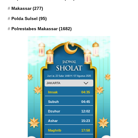
Makassar
(277)
Polda Sulsel
(95)
Polrestabes Makassar
(1682)
Jum'at, 22 Safar 1448 H / 07 Agustus 2026
Imsak
04:35
Subuh
04:45
Dzuhur
12:02
Ashar
15:23
Maghrib
17:58