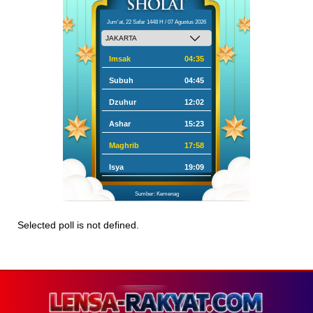
Jum'at, 22 Safar 1448 H / 07 Agustus 2026
Imsak
04:35
Subuh
04:45
Dzuhur
12:02
Ashar
15:23
Maghrib
17:58
Isya
19:09
Sumber: Kemenag
Selected poll is not defined.