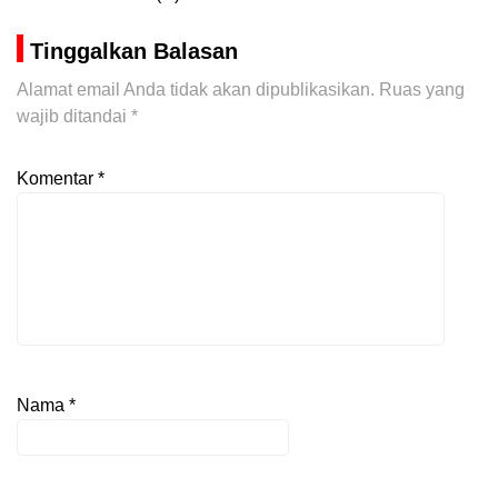
Tinggalkan Balasan
Alamat email Anda tidak akan dipublikasikan.
Ruas yang
wajib ditandai
*
Komentar
*
Nama
*