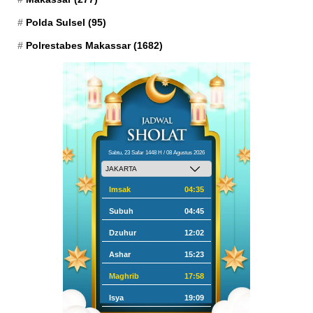
Polda Sulsel
(95)
Polrestabes Makassar
(1682)
Sabtu, 23 Safar 1448 H / 08 Agustus 2026
Imsak
04:35
Subuh
04:45
Dzuhur
12:02
Ashar
15:23
Maghrib
17:58
Isya
19:09