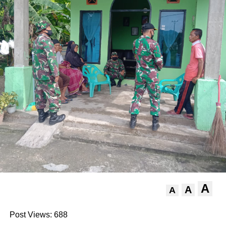
A
A
A
Post Views:
688