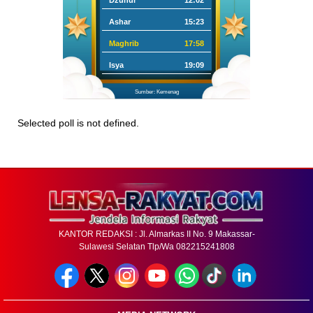
Dzuhur
12:02
Ashar
15:23
Maghrib
17:58
Isya
19:09
Sumber: Kemenag
Selected poll is not defined.
KANTOR REDAKSI : Jl. Almarkas II No. 9 Makassar-
Sulawesi Selatan Tlp/Wa 082215241808