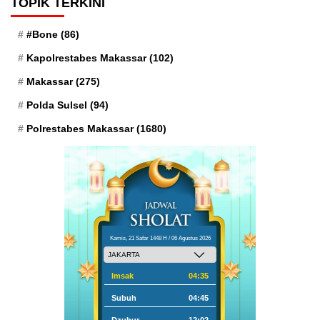
TOPIK TERKINI
#Bone
(86)
Kapolrestabes Makassar
(102)
Makassar
(275)
Polda Sulsel
(94)
Polrestabes Makassar
(1680)
Kamis, 21 Safar 1448 H / 06 Agustus 2026
Imsak
04:35
Subuh
04:45