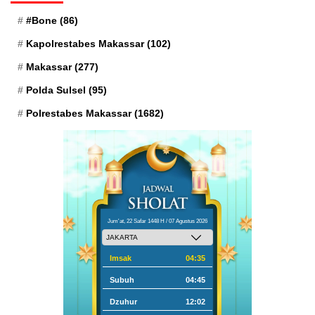
#Bone
(86)
Kapolrestabes Makassar
(102)
Makassar
(277)
Polda Sulsel
(95)
Polrestabes Makassar
(1682)
Jum'at, 22 Safar 1448 H / 07 Agustus 2026
Imsak
04:35
Subuh
04:45
Dzuhur
12:02