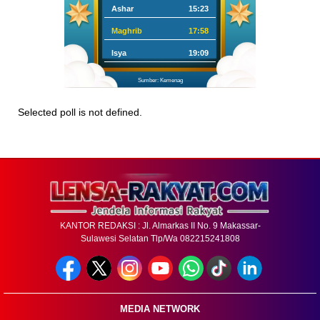
Ashar
15:23
Maghrib
17:58
Isya
19:09
Sumber: Kemenag
Selected poll is not defined.
KANTOR REDAKSI : Jl. Almarkas II No. 9 Makassar-
Sulawesi Selatan Tlp/Wa 082215241808
MEDIA NETWORK