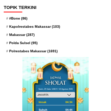
TOPIK TERKINI
#Bone
(86)
Kapolrestabes Makassar
(103)
Makassar
(287)
Polda Sulsel
(95)
Polrestabes Makassar
(1691)
Senin, 25 Safar 1448 H / 10 Agustus 2026
Imsak
04:34
Subuh
04:44