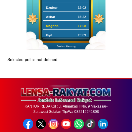
Dzuhur
12:02
Ashar
15:22
Maghrib
17:58
Isya
19:09
Sumber: Kemenag
Selected poll is not defined.
KANTOR REDAKSI : Jl. Almarkas II No. 9 Makassar-
Sulawesi Selatan Tlp/Wa 082215241808