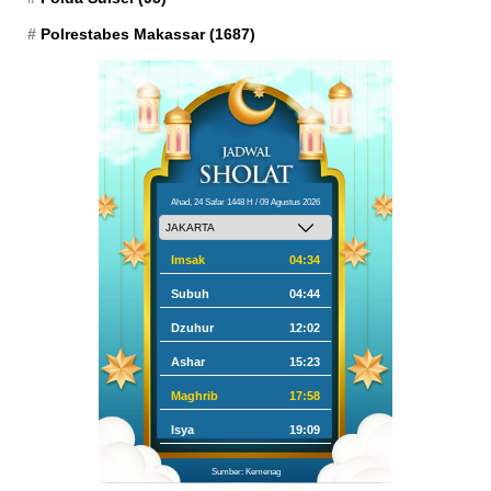
Polrestabes Makassar
(1687)
Ahad, 24 Safar 1448 H / 09 Agustus 2026
Imsak
04:34
Subuh
04:44
Dzuhur
12:02
Ashar
15:23
Maghrib
17:58
Isya
19:09
Sumber: Kemenag