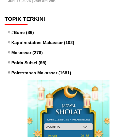
Juni 17, 2026 | 2:45 am WIB
TOPIK TERKINI
#Bone
(86)
Kapolrestabes Makassar
(102)
Makassar
(276)
Polda Sulsel
(95)
Polrestabes Makassar
(1681)
Kamis, 21 Safar 1448 H / 06 Agustus 2026
Imsak
04:35