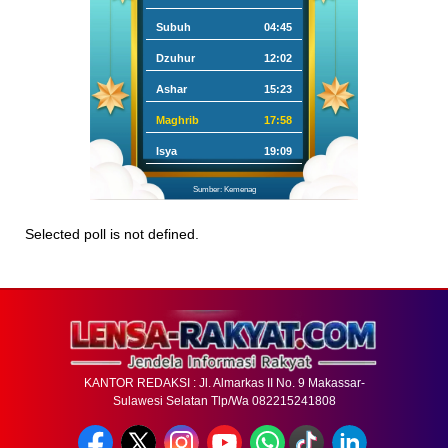
Subuh
04:45
Dzuhur
12:02
Ashar
15:23
Maghrib
17:58
Isya
19:09
Sumber: Kemenag
Selected poll is not defined.
KANTOR REDAKSI : Jl. Almarkas II No. 9 Makassar-
Sulawesi Selatan Tlp/Wa 082215241808