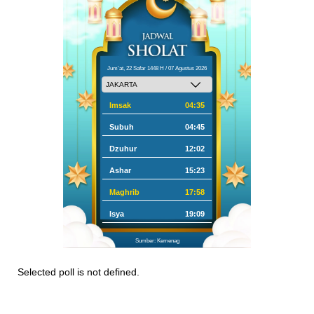
Jum'at, 22 Safar 1448 H / 07 Agustus 2026
Imsak
04:35
Subuh
04:45
Dzuhur
12:02
Ashar
15:23
Maghrib
17:58
Isya
19:09
Sumber: Kemenag
Selected poll is not defined.