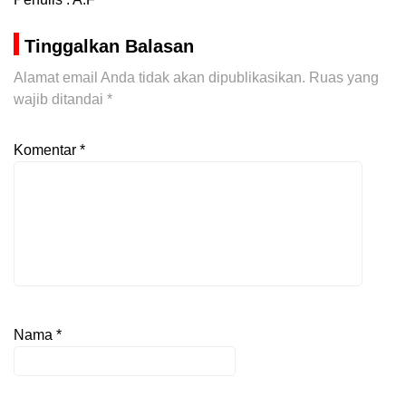
Tinggalkan Balasan
Alamat email Anda tidak akan dipublikasikan.
Ruas yang
wajib ditandai
*
Komentar
*
Nama
*