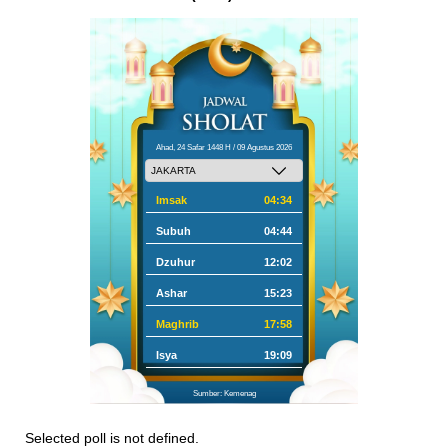
Ahad, 24 Safar 1448 H / 09 Agustus 2026
Imsak
04:34
Subuh
04:44
Dzuhur
12:02
Ashar
15:23
Maghrib
17:58
Isya
19:09
Sumber: Kemenag
Selected poll is not defined.