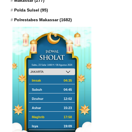
Makassar
(277)
Polda Sulsel
(95)
Polrestabes Makassar
(1682)
Sabtu, 23 Safar 1448 H / 08 Agustus 2026
Imsak
04:35
Subuh
04:45
Dzuhur
12:02
Ashar
15:23
Maghrib
17:58
Isya
19:09