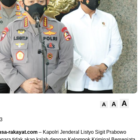
A
A
A
3
sa-rakayat.com
– Kapolri Jenderal Listyo Sigit Prabowo
ara tidak akan kalah dengan Kelompok Kriminal Bersenjata