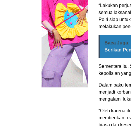
“Lakukan perju
semua laksanak
Polri siap unt
melakukan pene
Baca Juga:
Berikan Pe
Sementara itu, 
kepolisian yan
Dalam baku temb
menjadi korban
mengalami luka
“Oleh karena it
memberikan rewa
biasa dan kesem