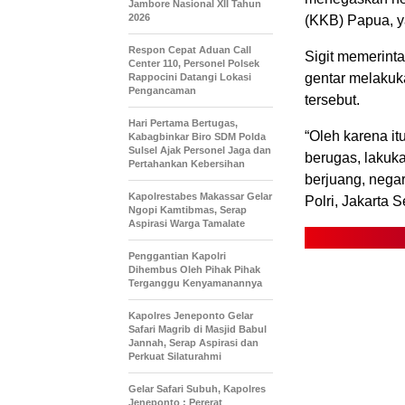
Jambore Nasional XII Tahun
2026
(KKB) Papua, y
Respon Cepat Aduan Call
Sigit memerint
Center 110, Personel Polsek
gentar melakuk
Rappocini Datangi Lokasi
Pengancaman
tersebut.
Hari Pertama Bertugas,
“Oleh karena i
Kabagbinkar Biro SDM Polda
Sulsel Ajak Personel Jaga dan
berugas, lakuk
Pertahankan Kebersihan
berjuang, negar
Kapolrestabes Makassar Gelar
Polri, Jakarta 
Ngopi Kamtibmas, Serap
Aspirasi Warga Tamalate
Penggantian Kapolri
Dihembus Oleh Pihak Pihak
Terganggu Kenyamanannya
Kapolres Jeneponto Gelar
Safari Magrib di Masjid Babul
Jannah, Serap Aspirasi dan
Perkuat Silaturahmi
Gelar Safari Subuh, Kapolres
Jeneponto : Pererat