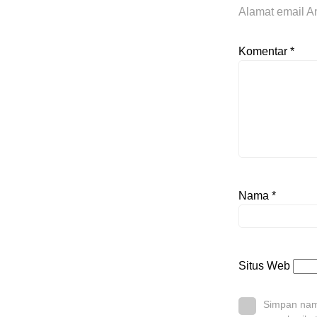
Alamat email An
Komentar
*
Nama
*
Situs Web
Simpan nama