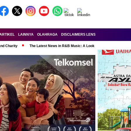
ARTIKEL
LAINNYA
OLAHRAGA
DISCLAIMERS LENSA-RAKYAT.COM
KE
and Charity
The Latest News in R&B Music: A Look at Super Bowl Perform