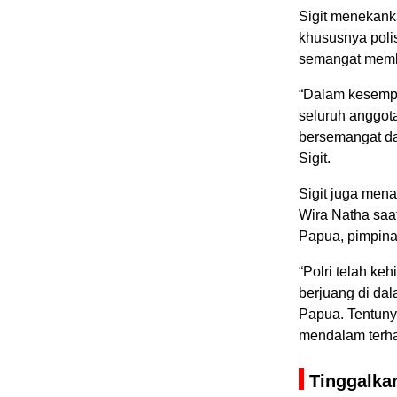
Sigit menekank
khususnya poli
semangat memb
“Dalam kesempa
seluruh anggot
bersemangat dan
Sigit.
Sigit juga men
Wira Natha saa
Papua, pimpina
“Polri telah ke
berjuang di da
Papua. Tentuny
mendalam terhad
Tinggalka