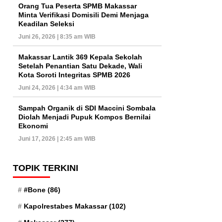
Orang Tua Peserta SPMB Makassar
Minta Verifikasi Domisili Demi Menjaga
Keadilan Seleksi
Juni 26, 2026 | 8:35 am WIB
Makassar Lantik 369 Kepala Sekolah
Setelah Penantian Satu Dekade, Wali
Kota Soroti Integritas SPMB 2026
Juni 24, 2026 | 4:34 am WIB
Sampah Organik di SDI Maccini Sombala
Diolah Menjadi Pupuk Kompos Bernilai
Ekonomi
Juni 17, 2026 | 2:45 am WIB
TOPIK TERKINI
#Bone
(86)
Kapolrestabes Makassar
(102)