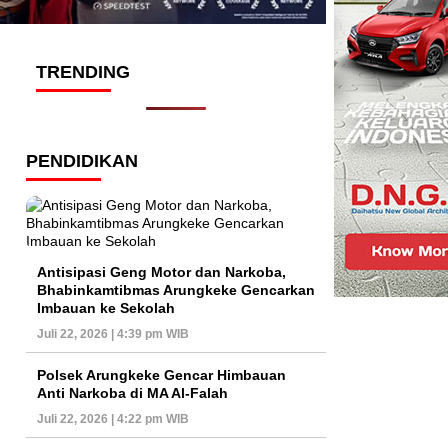
TRENDING
PENDIDIKAN
Antisipasi Geng Motor dan Narkoba,
Bhabinkamtibmas Arungkeke Gencarkan
Imbauan ke Sekolah
Juli 22, 2026 | 4:39 pm WIB
Polsek Arungkeke Gencar Himbauan
Anti Narkoba di MA Al-Falah
Juli 22, 2026 | 4:22 pm WIB