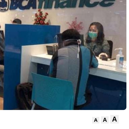
A
A
A