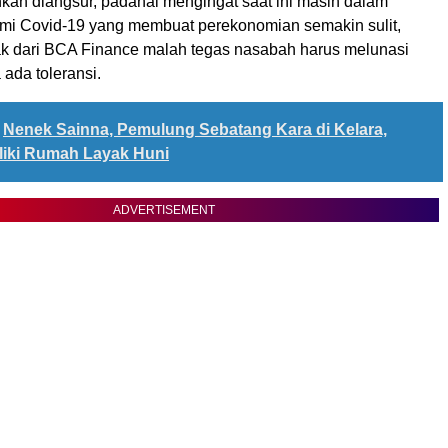
nkan diangsur, padahal mengingat saat ini masih dalam
i Covid-19 yang membuat perekonomian semakin sulit,
ak dari BCA Finance malah tegas nasabah harus melunasi
 ada toleransi.
Nenek Sainna, Pemulung Sebatang Kara di Kelara,
liki Rumah Layak Huni
ADVERTISEMENT