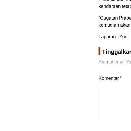
kendaraan teta
“Gugatan Prape
kemudian akan m
Laporan : Yudi
Tinggalka
Alamat email An
Komentar
*