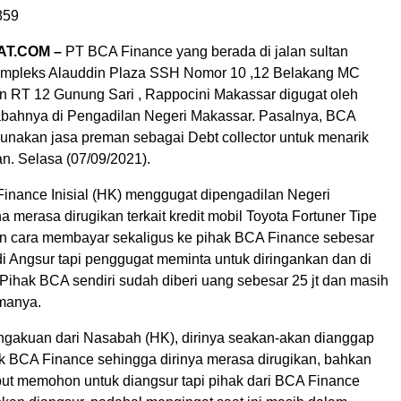
859
AT.COM –
PT BCA Finance yang berada di jalan sultan
mpleks Alauddin Plaza SSH Nomor 10 ,12 Belakang MC
n RT 12 Gunung Sari , Rappocini Makassar digugat oleh
abahnya di Pengadilan Negeri Makassar. Pasalnya, BCA
nakan jasa preman sebagai Debt collector untuk menarik
n. Selasa (07/09/2021).
nance Inisial (HK) menggugat dipengadilan Negeri
 merasa dirugikan terkait kredit mobil Toyota Fortuner Tipe
 cara membayar sekaligus ke pihak BCA Finance sebesar
di Angsur tapi penggugat meminta untuk diringankan dan di
Pihak BCA sendiri sudah diberi uang sebesar 25 jt dan masih
manya.
ngakuan dari Nasabah (HK), dirinya seakan-akan dianggap
ak BCA Finance sehingga dirinya merasa dirugikan, bahkan
ut memohon untuk diangsur tapi pihak dari BCA Finance