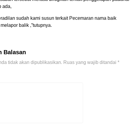
p ada,
radilan sudah kami susun terkait Pecemaran nama baik
elapor balik ,”tutupnya.
n Balasan
da tidak akan dipublikasikan.
Ruas yang wajib ditandai
*