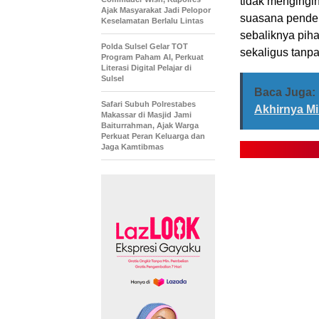
tidak mengingi
Ajak Masyarakat Jadi Pelopor
suasana pendem
Keselamatan Berlalu Lintas
sebaliknya pih
Polda Sulsel Gelar TOT
sekaligus tanpa
Program Paham AI, Perkuat
Literasi Digital Pelajar di
Sulsel
Baca Juga:
Safari Subuh Polrestabes
Akhirnya Mi
Makassar di Masjid Jami
Baiturrahman, Ajak Warga
Perkuat Peran Keluarga dan
Jaga Kamtibmas