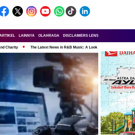
ARTIKEL
LAINNYA
OLAHRAGA
DISCLAIMERS LENSA-RAKYAT.COM
KE
and Charity
The Latest News in R&B Music: A Look at Super Bowl Perform