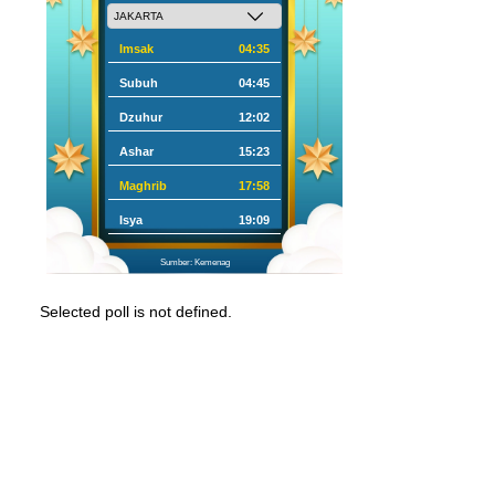
Imsak
04:35
Subuh
04:45
Dzuhur
12:02
Ashar
15:23
Maghrib
17:58
Isya
19:09
Sumber: Kemenag
Selected poll is not defined.