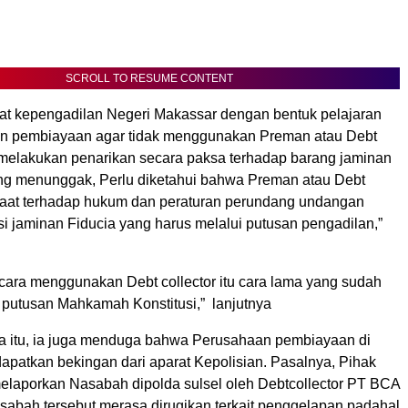
SCROLL TO RESUME CONTENT
t kepengadilan Negeri Makassar dengan bentuk pelajaran
an pembiayaan agar tidak menggunakan Preman atau Debt
k melakukan penarikan secara paksa terhadap barang jaminan
g menunggak, Perlu diketahui bahwa Preman atau Debt
b taat terhadap hukum dan peraturan perundang undangan
i jaminan Fiducia yang harus melalui putusan pengadilan,”
cara menggunakan Debt collector itu cara lama yang sudah
h putusan Mahkamah Konstitusi,” lanjutnya
a itu, ia juga menduga bahwa Perusahaan pembiayaan di
patkan bekingan dari aparat Kepolisian. Pasalnya, Pihak
laporkan Nasabah dipolda sulsel oleh Debtcollector PT BCA
sabah tersebut merasa dirugikan terkait penggelapan padahal