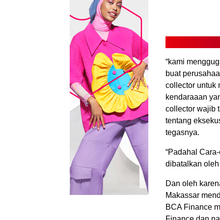
“kami mengguga
buat perusaha
collector untu
kendaraaan yan
collector waji
tentang eksekus
tegasnya.
“Padahal Cara-
dibatalkan ole
Dan oleh karen
Makassar menda
BCA Finance me
Finance dan na