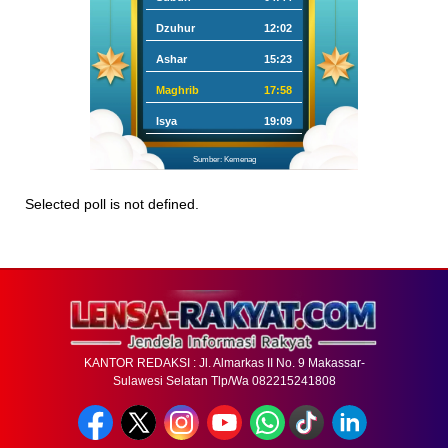
Dzuhur
12:02
Ashar
15:23
Maghrib
17:58
Isya
19:09
Sumber: Kemenag
Selected poll is not defined.
KANTOR REDAKSI : Jl. Almarkas II No. 9 Makassar-
Sulawesi Selatan Tlp/Wa 082215241808