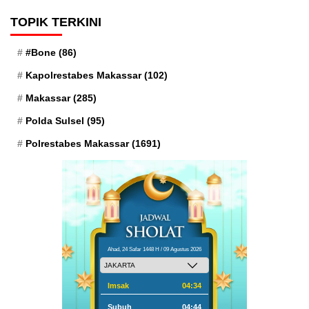
TOPIK TERKINI
#Bone
(86)
Kapolrestabes Makassar
(102)
Makassar
(285)
Polda Sulsel
(95)
Polrestabes Makassar
(1691)
Ahad, 24 Safar 1448 H / 09 Agustus 2026
Imsak
04:34
Subuh
04:44