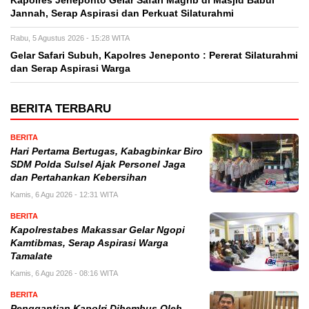
Kapolres Jeneponto Gelar Safari Magrib di Masjid Babul
Jannah, Serap Aspirasi dan Perkuat Silaturahmi
Rabu, 5 Agustus 2026 - 15:28 WITA
Gelar Safari Subuh, Kapolres Jeneponto : Pererat Silaturahmi
dan Serap Aspirasi Warga
BERITA TERBARU
BERITA
Hari Pertama Bertugas, Kabagbinkar Biro
SDM Polda Sulsel Ajak Personel Jaga
dan Pertahankan Kebersihan
Kamis, 6 Agu 2026 - 12:31 WITA
BERITA
Kapolrestabes Makassar Gelar Ngopi
Kamtibmas, Serap Aspirasi Warga
Tamalate
Kamis, 6 Agu 2026 - 08:16 WITA
BERITA
Penggantian Kapolri Dihembus Oleh