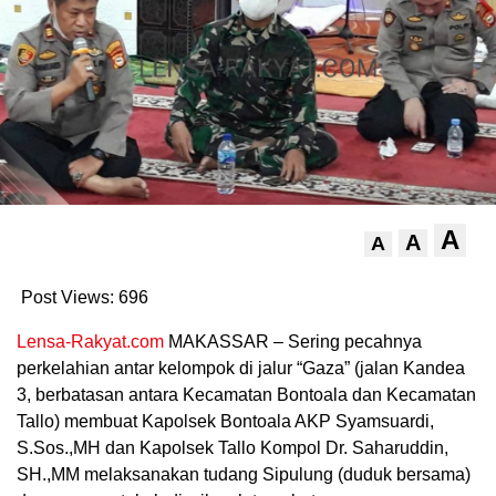
A
A
A
Post Views:
696
Lensa-Rakyat.com
MAKASSAR – Sering pecahnya
perkelahian antar kelompok di jalur “Gaza” (jalan Kandea
3, berbatasan antara Kecamatan Bontoala dan Kecamatan
Tallo) membuat Kapolsek Bontoala AKP Syamsuardi,
S.Sos.,MH dan Kapolsek Tallo Kompol Dr. Saharuddin,
SH.,MM melaksanakan tudang Sipulung (duduk bersama)