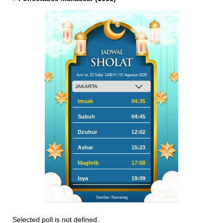
Jum'at, 22 Safar 1448 H / 07 Agustus 2026
Imsak
04:35
Subuh
04:45
Dzuhur
12:02
Ashar
15:23
Maghrib
17:58
Isya
19:09
Sumber: Kemenag
Selected poll is not defined.