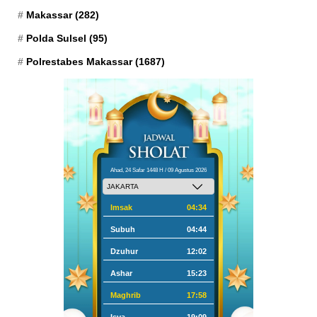
Makassar
(282)
Polda Sulsel
(95)
Polrestabes Makassar
(1687)
Ahad, 24 Safar 1448 H / 09 Agustus 2026
Imsak
04:34
Subuh
04:44
Dzuhur
12:02
Ashar
15:23
Maghrib
17:58