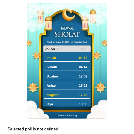
Ahad, 24 Safar 1448 H / 09 Agustus 2026
Imsak
04:34
Subuh
04:44
Dzuhur
12:02
Ashar
15:23
Maghrib
17:58
Isya
19:09
Sumber: Kemenag
Selected poll is not defined.