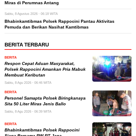
Miras di Perumnas Antang
Sabtu, 8 Agustus 2026 - 06:18 WITA
Bhabinkamtibmas Polsek Rappocini Pantau Aktivitas
Pemuda dan Berikan Nasihat Kamtibmas
BERITA TERBARU
BERITA
Respon Cepat Aduan Masyarakat,
Polsek Rappocini Amankan Pria Mabuk
Membuat Keributan
Sabtu, 8 Agu 2026 - 06:46 WITA
BERITA
Personel Samapta Polsek Biringkanaya
Sita 50 Liter Miras Jenis Ballo
Sabtu, 8 Agu 2026 - 06:39 WITA
BERITA
Bhabinkamtibmas Polsek Rappocini
Siaga Bersama RW RT Jaga