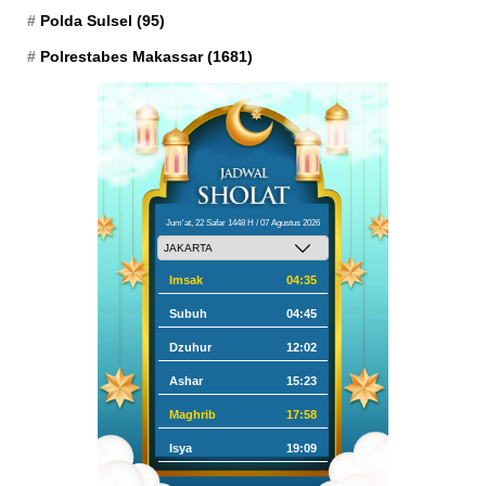
Polda Sulsel
(95)
Polrestabes Makassar
(1681)
Jum'at, 22 Safar 1448 H / 07 Agustus 2026
Imsak
04:35
Subuh
04:45
Dzuhur
12:02
Ashar
15:23
Maghrib
17:58
Isya
19:09