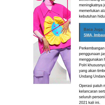
meningkatnya j
memerlukan ala
kebutuhan hidu
Baca Juga:
SMA, Imbau 
Perkembangan tr
penggunaan ja
menggunakan han
Polri khususny
yang akan timbu
Undang Undang 
Operasi patuh
kelancaran sert
seluruh personi
2021 kali ini.