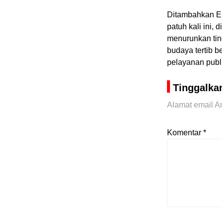
Ditambahkan E.
patuh kali ini,
menurunkan ting
budaya tertib b
pelayanan publ
Tinggalka
Alamat email An
Komentar
*