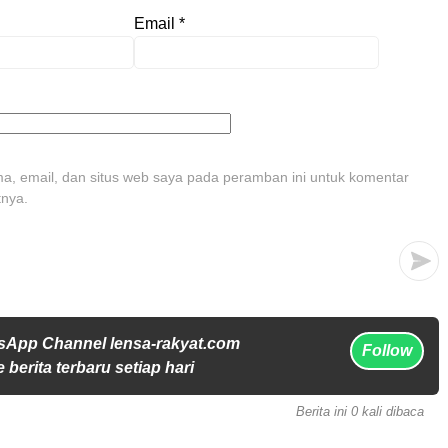
Email
*
, email, dan situs web saya pada peramban ini untuk komentar
tnya.
sApp Channel lensa-rakyat.com
Follow
 berita terbaru setiap hari
Berita ini 0 kali dibaca