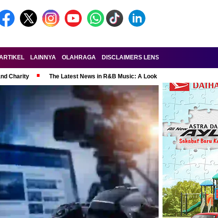
ARTIKEL
LAINNYA
OLAHRAGA
DISCLAIMERS LENSA-RAKYAT.COM
KE
and Charity
The Latest News in R&B Music: A Look at Super Bowl Perform