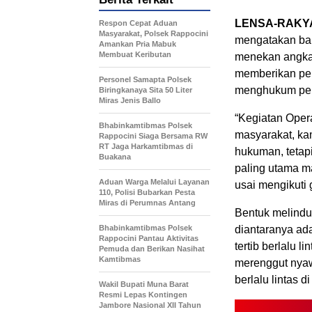
LENSA-RAKY
Respon Cepat Aduan
Masyarakat, Polsek Rappocini
mengatakan bah
Amankan Pria Mabuk
Membuat Keributan
menekan angka 
memberikan pe
Personel Samapta Polsek
menghukum pela
Biringkanaya Sita 50 Liter
Miras Jenis Ballo
“Kegiatan Opera
Bhabinkamtibmas Polsek
masyarakat, ka
Rappocini Siaga Bersama RW
RT Jaga Harkamtibmas di
hukuman, tetap
Buakana
paling utama ma
Aduan Warga Melalui Layanan
usai mengikuti 
110, Polisi Bubarkan Pesta
Miras di Perumnas Antang
Bentuk melindun
Bhabinkamtibmas Polsek
diantaranya ad
Rappocini Pantau Aktivitas
tertib berlalu l
Pemuda dan Berikan Nasihat
Kamtibmas
merenggut nya
berlalu lintas di
Wakil Bupati Muna Barat
Resmi Lepas Kontingen
Jambore Nasional XII Tahun