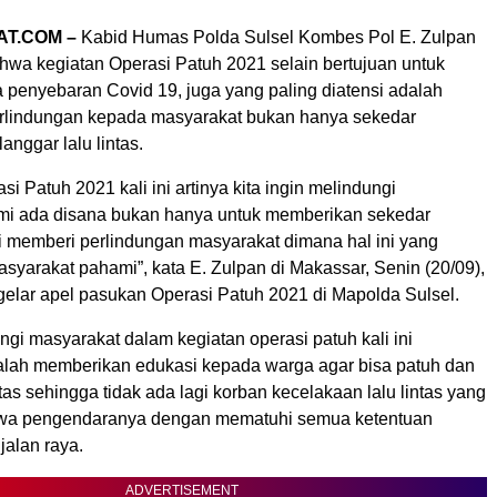
AT.COM –
Kabid Humas Polda Sulsel Kombes Pol E. Zulpan
wa kegiatan Operasi Patuh 2021 selain bertujuan untuk
penyebaran Covid 19, juga yang paling diatensi adalah
rlindungan kepada masyarakat bukan hanya sekedar
nggar lalu lintas.
si Patuh 2021 kali ini artinya kita ingin melindungi
mi ada disana bukan hanya untuk memberikan sekedar
i memberi perlindungan masyarakat dimana hal ini yang
syarakat pahami”, kata E. Zulpan di Makassar, Senin (20/09),
gelar apel pasukan Operasi Patuh 2021 di Mapolda Sulsel.
gi masyarakat dalam kegiatan operasi patuh kali ini
alah memberikan edukasi kepada warga agar bisa patuh dan
intas sehingga tidak ada lagi korban kecelakaan lalu lintas yang
wa pengendaranya dengan mematuhi semua ketentuan
 jalan raya.
ADVERTISEMENT