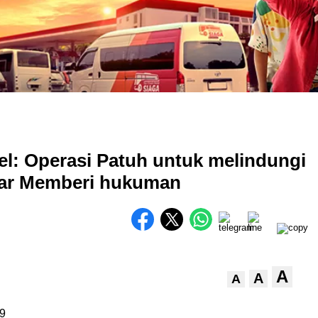
l: Operasi Patuh untuk melindungi
dar Memberi hukuman
A
A
A
9