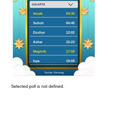
Imsak
04:35
Subuh
04:45
Dzuhur
12:02
Ashar
15:23
Maghrib
17:58
Isya
19:09
Sumber: Kemenag
Selected poll is not defined.