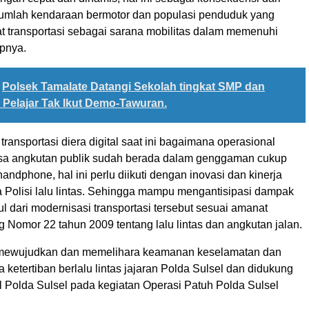
umlah kendaraan bermotor dan populasi penduduk yang
t transportasi sebagai sarana mobilitas dalam memenuhi
pnya.
Polsek Tamalate Datangi Sekolah tingkat SMP dan
Pelajar Tak Ikut Demo-Tawuran.
ansportasi diera digital saat ini bagaimana operasional
sa angkutan publik sudah berada dalam genggaman cukup
dphone, hal ini perlu diikuti dengan inovasi dan kinerja
a Polisi lalu lintas. Sehingga mampu mengantisipasi dampak
l dari modernisasi transportasi tersebut sesuai amanat
Nomor 22 tahun 2009 tentang lalu lintas dan angkutan jalan.
 mewujudkan dan memelihara keamanan keselamatan dan
a ketertiban berlalu lintas jajaran Polda Sulsel dan didukung
l Polda Sulsel pada kegiatan Operasi Patuh Polda Sulsel