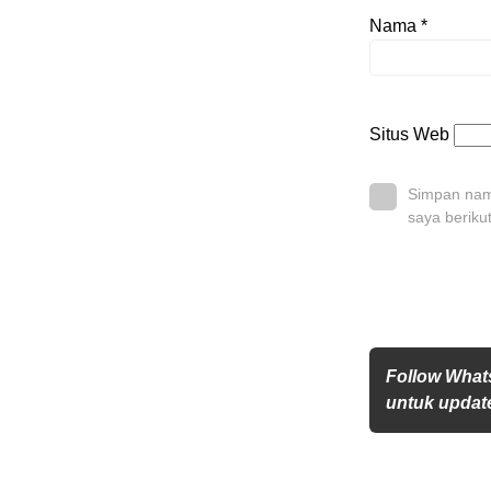
Nama
*
Situs Web
Simpan nama
saya beriku
Follow What
untuk update