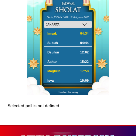
Senin, 25 Safar 1448 H / 10 Agustus 2026
Imsak
04:34
Subuh
04:44
Dzuhur
12:02
Ashar
15:22
Maghrib
17:58
Isya
19:09
Sumber: Kemenag
Selected poll is not defined.