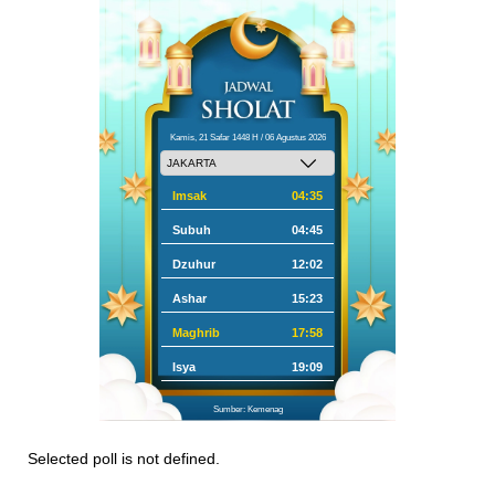
Kamis, 21 Safar 1448 H / 06 Agustus 2026
Imsak
04:35
Subuh
04:45
Dzuhur
12:02
Ashar
15:23
Maghrib
17:58
Isya
19:09
Sumber: Kemenag
Selected poll is not defined.