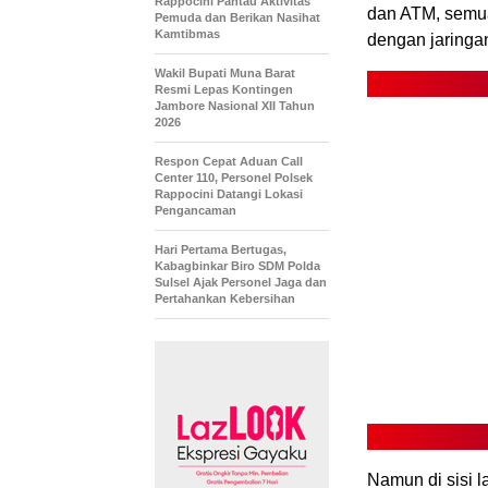
Rappocini Pantau Aktivitas
dan ATM, semua
Pemuda dan Berikan Nasihat
Kamtibmas
dengan jaringan
Wakil Bupati Muna Barat
Resmi Lepas Kontingen
Jambore Nasional XII Tahun
2026
Respon Cepat Aduan Call
Center 110, Personel Polsek
Rappocini Datangi Lokasi
Pengancaman
Hari Pertama Bertugas,
Kabagbinkar Biro SDM Polda
Sulsel Ajak Personel Jaga dan
Pertahankan Kebersihan
Namun di sisi l