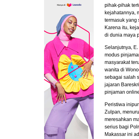
pihak-pihak te
kejahatannya, 
termasuk yang 
Karena itu, kej
di dunia maya p
Selanjutnya, E
modus pinjaman
masyarakat teru
wanita di Wonog
sebagai salah 
jajaran Bareskr
pinjaman online
Peristiwa inip
Zulpan, menuru
meresahkan mas
serius bagi Pol
Makassar ini ad