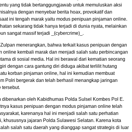
rtentu yang tidak bertanggungjawab untuk memuluskan aksi
misalnya dengan menyebar berita hoax, provokatif dan
saat ini tengah marak yaitu modus penipuan pinjaman online.
ahatan sekarang tidak hanya terjadi di dunia nyata, melainkan
un sangat massif terjadi _(cybercrime)_.
. Zulpan menerangkan, bahwa terkait kasus penipuan dengan
 online kembali marak dan menjadi salah satu perbincangan
tama di sosial media. Hal ini berawal dari kematian seorang
iri dengan cara gantung diri diduga akibat terlilit hutang
satu korban pinjaman online, hal ini kemudian membuat
im Polri bergerak dan telah berhasil menangkap jaringan
 tersebut.
un dibenarkan oleh Kabidhumas Polda Sulsel Kombes Pol E.
tnya kasus penipuan dengan modus pinjaman online telah
yarakat, karenanya hal ini menjadi salah satu perhatian
ri, khususnya jajaran Polda Sulawesi Selatan. Karena kota
alah salah satu daerah yang dianggap sangat strategis di luar