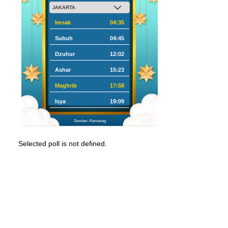
Imsak
04:35
Subuh
04:45
Dzuhur
12:02
Ashar
15:23
Maghrib
17:58
Isya
19:09
Sumber: Kemenag
Selected poll is not defined.