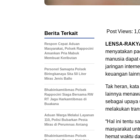
Post Views:
1,
Berita Terkait
LENSA-RAKYA
Respon Cepat Aduan
Masyarakat, Polsek Rappocini
menyatakan pad
Amankan Pria Mabuk
Membuat Keributan
manusia dapat 
jaringan interne
Personel Samapta Polsek
keuangan lainn
Biringkanaya Sita 50 Liter
Miras Jenis Ballo
Tak heran, kat
Bhabinkamtibmas Polsek
lainnya menawa
Rappocini Siaga Bersama RW
RT Jaga Harkamtibmas di
sebagai upaya 
Buakana
melakukan tran
Aduan Warga Melalui Layanan
110, Polisi Bubarkan Pesta
“Hal ini tentu 
Miras di Perumnas Antang
masyarakat unt
Bhabinkamtibmas Polsek
hemat waktu da