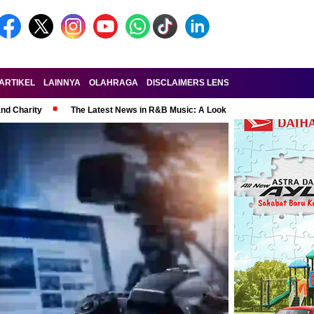
ARTIKEL
LAINNYA
OLAHRAGA
DISCLAIMERS LENSA-RAKYAT.COM
KE
and Charity
The Latest News in R&B Music: A Look at Super Bowl Perform