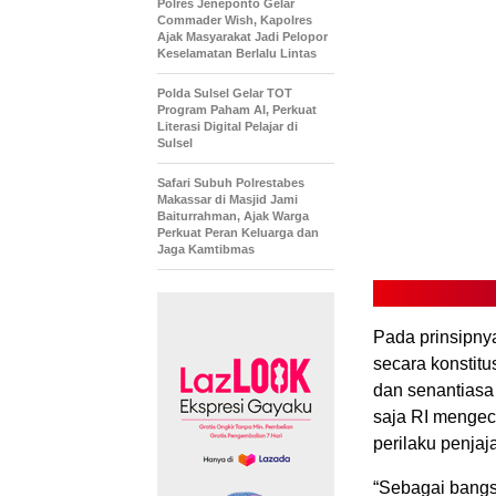
Polres Jeneponto Gelar
Commader Wish, Kapolres
Ajak Masyarakat Jadi Pelopor
Keselamatan Berlalu Lintas
Polda Sulsel Gelar TOT
Program Paham AI, Perkuat
Literasi Digital Pelajar di
Sulsel
Safari Subuh Polrestabes
Makassar di Masjid Jami
Baiturrahman, Ajak Warga
Perkuat Peran Keluarga dan
Jaga Kamtibmas
Pada prinsipnya
secara konstitu
dan senantiasa
saja RI mengec
perilaku penja
“Sebagai bangs