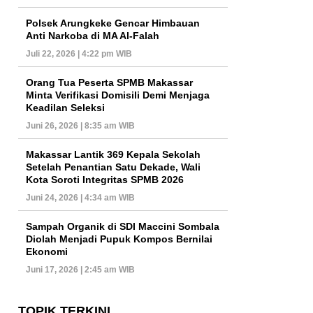
Polsek Arungkeke Gencar Himbauan
Anti Narkoba di MA Al-Falah
Juli 22, 2026 | 4:22 pm WIB
Orang Tua Peserta SPMB Makassar
Minta Verifikasi Domisili Demi Menjaga
Keadilan Seleksi
Juni 26, 2026 | 8:35 am WIB
Makassar Lantik 369 Kepala Sekolah
Setelah Penantian Satu Dekade, Wali
Kota Soroti Integritas SPMB 2026
Juni 24, 2026 | 4:34 am WIB
Sampah Organik di SDI Maccini Sombala
Diolah Menjadi Pupuk Kompos Bernilai
Ekonomi
Juni 17, 2026 | 2:45 am WIB
TOPIK TERKINI