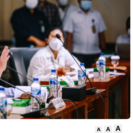
A
A
A