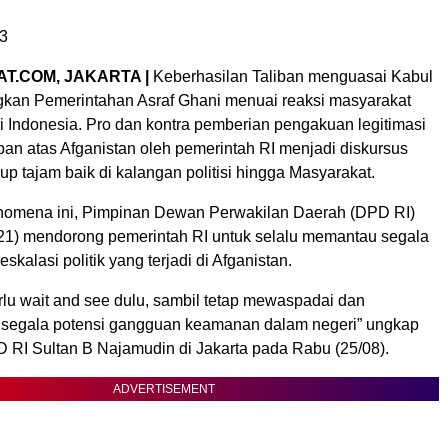
3
T.COM, JAKARTA |
Keberhasilan Taliban menguasai Kabul
kan Pemerintahan Asraf Ghani menuai reaksi masyarakat
i Indonesia. Pro dan kontra pemberian pengakuan legitimasi
ban atas Afganistan oleh pemerintah RI menjadi diskursus
up tajam baik di kalangan politisi hingga Masyarakat.
nomena ini, Pimpinan Dewan Perwakilan Daerah (DPD RI)
21) mendorong pemerintah RI untuk selalu memantau segala
kalasi politik yang terjadi di Afganistan.
rlu wait and see dulu, sambil tetap mewaspadai dan
 segala potensi gangguan keamanan dalam negeri” ungkap
D RI Sultan B Najamudin di Jakarta pada Rabu (25/08).
ADVERTISEMENT