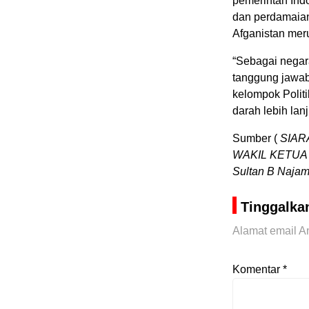
pemerintah Indo
dan perdamaian
Afganistan meru
“Sebagai negara
tanggung jawab
kelompok Politi
darah lebih lan
Sumber (
SIAR
WAKIL KETUA
Sultan B Najam
Tinggalka
Alamat email An
Komentar
*