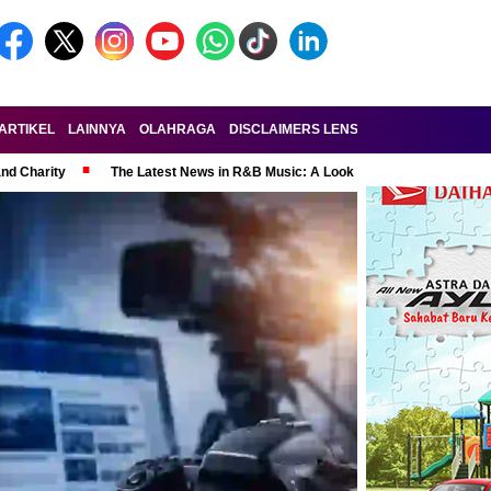
ARTIKEL
LAINNYA
OLAHRAGA
DISCLAIMERS LENSA-RAKYAT.COM
KE
and Charity
The Latest News in R&B Music: A Look at Super Bowl Perform