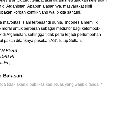
nesia untuk turut terlibat aktif dalam mewujudkan ketertiban
 di Afganistan. Apapun alasannya, masyarakat sipil
pakan korban konflik yang wajib kita santuni.
 mayoritas Islam terbesar di dunia, Indonesia memiliki
 moral untuk berperan sebagai mediator bagi kelompok-
k di Afganistan, sehingga tidak perlu terjadi pertumpahan
jut pasca ditariknya pasukan AS”, tutup Sultan.
AN PERS
 DPD RI
udin )
n Balasan
da tidak akan dipublikasikan.
Ruas yang wajib ditandai
*