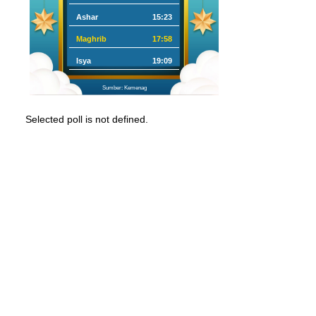
Ashar
15:23
Maghrib
17:58
Isya
19:09
Sumber: Kemenag
Selected poll is not defined.