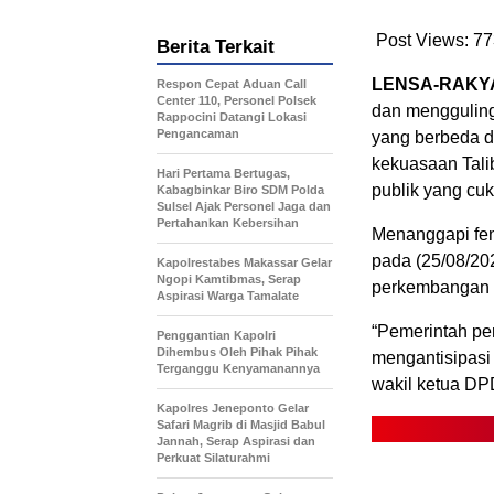
Post Views:
77
Berita Terkait
LENSA-RAKYA
Respon Cepat Aduan Call
Center 110, Personel Polsek
dan mengguling
Rappocini Datangi Lokasi
Pengancaman
yang berbeda d
kekuasaan Tali
Hari Pertama Bertugas,
publik yang cuk
Kabagbinkar Biro SDM Polda
Sulsel Ajak Personel Jaga dan
Pertahankan Kebersihan
Menanggapi fe
pada (25/08/20
Kapolrestabes Makassar Gelar
Ngopi Kamtibmas, Serap
perkembangan es
Aspirasi Warga Tamalate
“Pemerintah pe
Penggantian Kapolri
Dihembus Oleh Pihak Pihak
mengantisipasi
Terganggu Kenyamanannya
wakil ketua DP
Kapolres Jeneponto Gelar
Safari Magrib di Masjid Babul
Jannah, Serap Aspirasi dan
Perkuat Silaturahmi