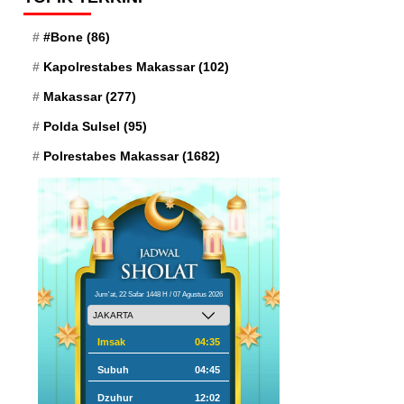
#Bone
(86)
Kapolrestabes Makassar
(102)
Makassar
(277)
Polda Sulsel
(95)
Polrestabes Makassar
(1682)
Jum'at, 22 Safar 1448 H / 07 Agustus 2026
Imsak
04:35
Subuh
04:45
Dzuhur
12:02