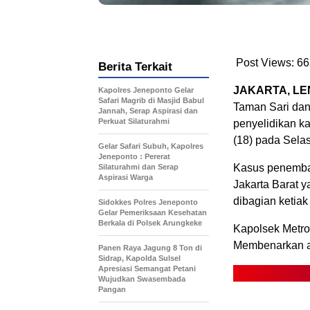
Post Views:
66
Berita Terkait
JAKARTA, LE
Kapolres Jeneponto Gelar
Safari Magrib di Masjid Babul
Taman Sari dan
Jannah, Serap Aspirasi dan
Perkuat Silaturahmi
penyelidikan k
(18) pada Selas
Gelar Safari Subuh, Kapolres
Jeneponto : Pererat
Kasus penembak
Silaturahmi dan Serap
Aspirasi Warga
Jakarta Barat y
dibagian ketiak 
Sidokkes Polres Jeneponto
Gelar Pemeriksaan Kesehatan
Berkala di Polsek Arungkeke
Kapolsek Metro
Membenarkan ad
Panen Raya Jagung 8 Ton di
Sidrap, Kapolda Sulsel
Apresiasi Semangat Petani
Wujudkan Swasembada
Pangan