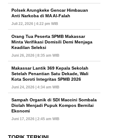
Polsek Arungkeke Gencar Himbauan
Anti Narkoba di MA Al-Falah
Juli 22, 2026 | 4:22 pm WIB
Orang Tua Peserta SPMB Makassar
Minta Verifikasi Domisili Demi Menjaga
Keadilan Seleksi
Juni 26, 2026 | 8:35 am WIB
Makassar Lantik 369 Kepala Sekolah
Setelah Penantian Satu Dekade, Wali
Kota Soroti Integritas SPMB 2026
Juni 24, 2026 | 4:34 am WIB
Sampah Organik di SDI Maccini Sombala
Diolah Menjadi Pupuk Kompos Bernilai
Ekonomi
Juni 17, 2026 | 2:45 am WIB
TOPIK TERKINI