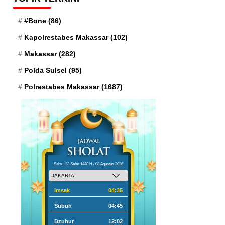
#Bone
(86)
Kapolrestabes Makassar
(102)
Makassar
(282)
Polda Sulsel
(95)
Polrestabes Makassar
(1687)
Sabtu, 23 Safar 1448 H / 08 Agustus 2026
Imsak
04:35
Subuh
04:45
Dzuhur
12:02