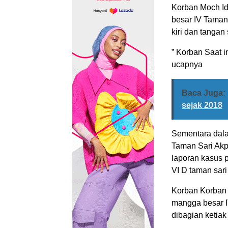
Korban Moch Id
besar IV Taman
kiri dan tangan 
” Korban Saat i
ucapnya
Baca Juga:
sejak 2018
Sementara dal
Taman Sari Akp
laporan kasus p
VI D taman sari
Korban Korban 
mangga besar I
dibagian ketiak 