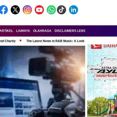
ARTIKEL
LAINNYA
OLAHRAGA
DISCLAIMERS LENSA-RAKYAT.COM
KE
and Charity
The Latest News in R&B Music: A Look at Super Bowl Perform