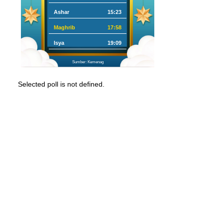
Ashar
15:23
Maghrib
17:58
Isya
19:09
Sumber: Kemenag
Selected poll is not defined.