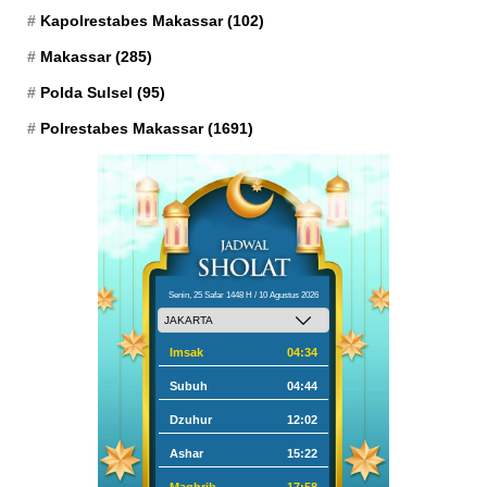
Kapolrestabes Makassar
(102)
Makassar
(285)
Polda Sulsel
(95)
Polrestabes Makassar
(1691)
Senin, 25 Safar 1448 H / 10 Agustus 2026
Imsak
04:34
Subuh
04:44
Dzuhur
12:02
Ashar
15:22