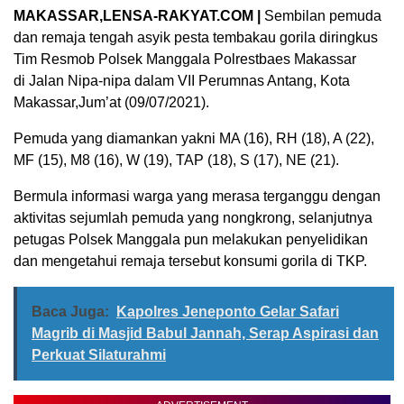
MAKASSAR,LENSA-RAKYAT.COM |
Sembilan pemuda
dan remaja tengah asyik pesta tembakau gorila diringkus
Tim Resmob Polsek Manggala Polrestbaes Makassar
di Jalan Nipa-nipa dalam VII Perumnas Antang, Kota
Makassar,Jum’at (09/07/2021).
Pemuda yang diamankan yakni MA (16), RH (18), A (22),
MF (15), M8 (16), W (19), TAP (18), S (17), NE (21).
Bermula informasi warga yang merasa terganggu dengan
aktivitas sejumlah pemuda yang nongkrong, selanjutnya
petugas Polsek Manggala pun melakukan penyelidikan
dan mengetahui remaja tersebut konsumi gorila di TKP.
Baca Juga:
Kapolres Jeneponto Gelar Safari
Magrib di Masjid Babul Jannah, Serap Aspirasi dan
Perkuat Silaturahmi