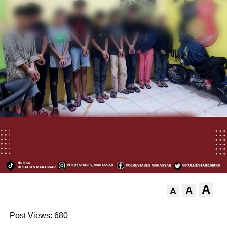
A
A
A
Post Views:
680