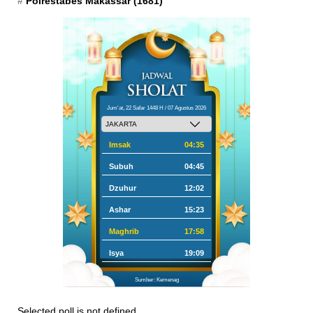
Polrestabes Makassar
(1681)
Jum'at, 22 Safar 1448 H / 07 Agustus 2026
Imsak
04:35
Subuh
04:45
Dzuhur
12:02
Ashar
15:23
Maghrib
17:58
Isya
19:09
Sumber: Kemenag
Selected poll is not defined.